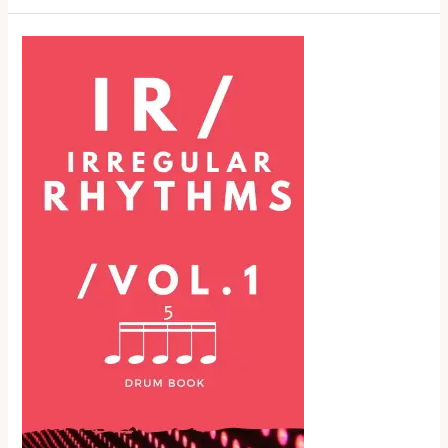
Masterclass
de
Bateria
–
Nelson
Sobral
–
3ª
Parte