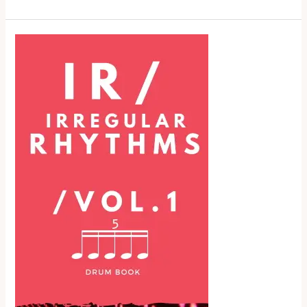
Masterclass
de
Bateria
II
com
Nelson
Sobral