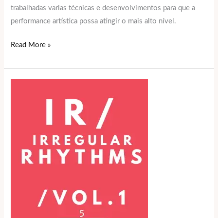
trabalhadas varias técnicas e desenvolvimentos para que a
performance artística possa atingir o mais alto nível.
Read More »
Masterclass
de
Bateria
com
Nelson
Sobral