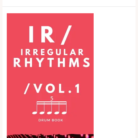
Masterclass
de
Bateria
–
Nelson
Sobral
–
2ª
Parte