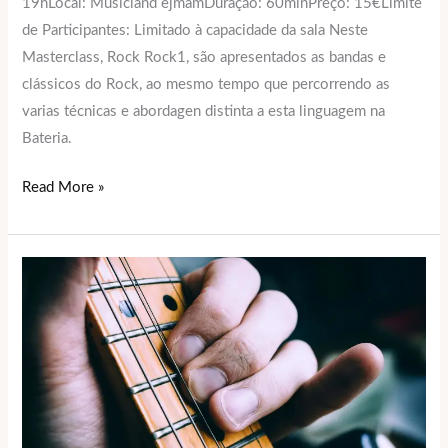
19hLocal: Musicland ejmamDuração: 60minPreço: 15€Limite
de Participantes: Limitado à capacidade da sala Neste
Masterclass, Rock Rock1, são apresentados as bandas e
clássicos do Rock, ao mesmo tempo que percorrendo as
varias técnicas e abordagen distinta a esta linguagem na
Bateria.
Read More »
Masterclass
Guitarra
Rock
1