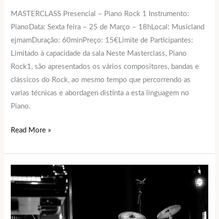
MASTERCLASS Presencial – Piano Rock 1 Instrumento:
PianoData: Sexta feira – 25 de Março – 18hLocal: Musicland
ejmamDuração: 60minPreço: 15€Limite de Participantes:
Limitado à capacidade da sala Neste Masterclass, Piano
Rock1, são apresentados os vários compositores, bandas e
clássicos do Rock, ao mesmo tempo que percorrendo as
varias técnicas e abordagen distinta a esta linguagem no
Piano.
Read More »
Masterclass
Performance
&
Control