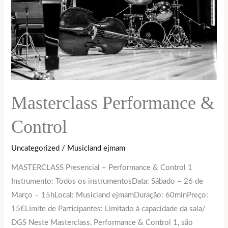
Masterclass Performance &
Control
Uncategorized
/
Musicland ejmam
MASTERCLASS Presencial – Performance & Control 1
Instrumento: Todos os instrumentosData: Sábado – 26 de
Março – 15hLocal: Musicland ejmamDuração: 60minPreço:
15€Limite de Participantes: Limitado à capacidade da sala/
DGS Neste Masterclass, Performance & Control 1, são