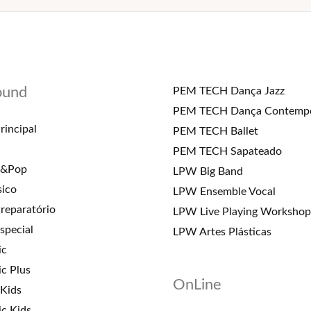
ound
PEM TECH Dança Jazz
PEM TECH Dança Contemp
rincipal
PEM TECH Ballet
PEM TECH Sapateado
k&Pop
LPW Big Band
sico
LPW Ensemble Vocal
reparatório
LPW Live Playing Workshop
special
LPW Artes Plásticas
ic
c Plus
OnLine
 Kids
c Kids