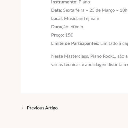
Instrumento
: Piano
Data
: Sexta feira – 25 de Março – 18h
Local
: Musicland ejmam
Dura
ção: 60min
Pr
eço: 15€
Limite de Participantes
: Limitado à ca
Neste Masterclass, Piano Rock1, são 
varias técnicas e abordagen distinta a
←
Previous Artigo