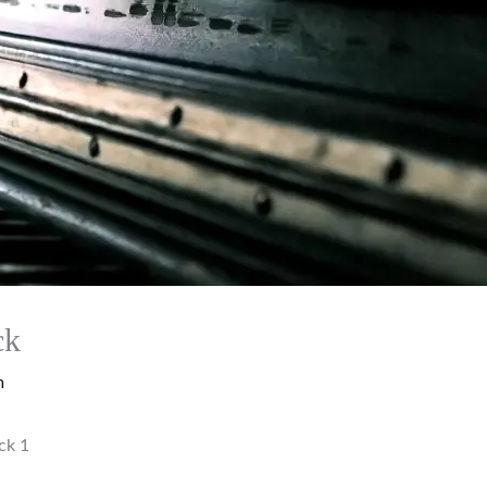
ck
m
ck 1